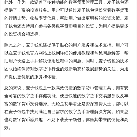
此外，作为一款涵盖了多种功能的数字货币管理工具，麦子钱包还
提供了丰富的投资服务。用户可以通过麦子钱包轻松查看数字货币
的行情走势、收益率等信息，帮助用户做出更明智的投资决策。麦
子钱包还支持用户参与各类数字货币项目的投资，为用户提供更多
的投资机会和选择。
除此之外，麦子钱包还提供了贴心的用户服务和技术支持。用户可
以在麦子钱包官方网站上找到详细的使用教程和常见问题解答，帮
助用户快速上手并解决使用过程中的问题。同时，麦子钱包的技术
团队始终保持对数字货币行业的最新动态和发展趋势的关注，为用
户提供更优质的服务和体验。
总的来说，麦子钱包是一款高效便捷的数字货币管理工具，拥有安
全可靠的数字货币存储功能、便捷快速的数字货币交易服务以及丰
富的数字货币投资选择。无论是初学者还是资深投资人士，都可以
在麦子钱包中找到满足自己需求的数字货币管理解决方案。如果您
也对数字货币感兴趣，不妨下载麦子钱包，体验其带来的便捷和高
效。